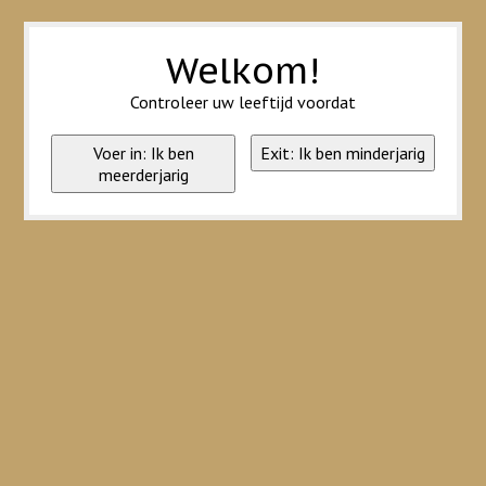
Wij slaan cookies op om onze website te verbeteren. Is dat akkoord?
Ja
Nee
Meer over cookies »
Welkom!
Controleer uw leeftijd voordat