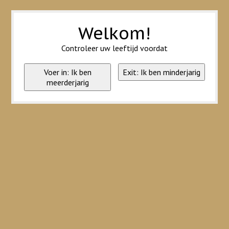
Wij slaan cookies op om onze website te verbeteren. Is dat akkoord?
Ja
Nee
Meer over cookies »
Welkom!
Controleer uw leeftijd voordat