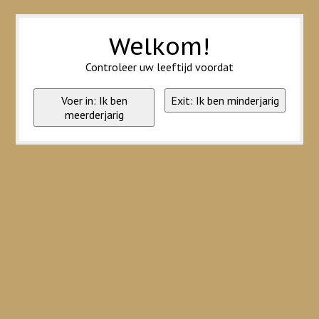
Wij slaan cookies op om onze website te verbeteren. Is dat akkoord?
Ja
Nee
Meer over cookies »
Welkom!
Controleer uw leeftijd voordat