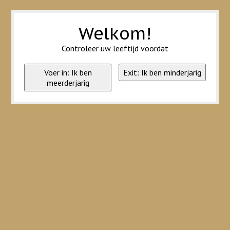
Wij slaan cookies op om onze website te verbeteren. Is dat akkoord?
Ja
Nee
Meer over cookies »
Welkom!
Controleer uw leeftijd voordat