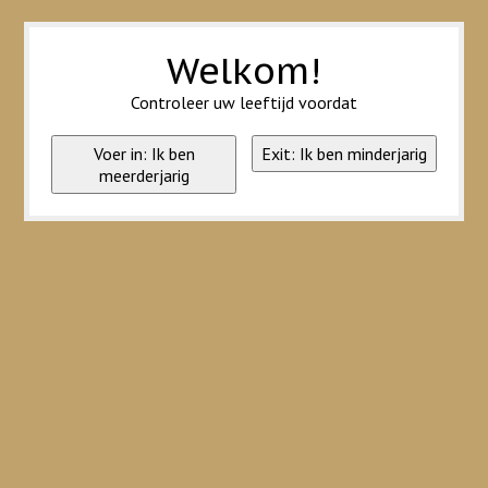
Wij slaan cookies op om onze website te verbeteren. Is dat akkoord?
Ja
Nee
Meer over cookies »
Welkom!
Controleer uw leeftijd voordat