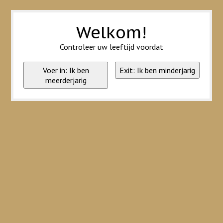
Wij slaan cookies op om onze website te verbeteren. Is dat akkoord?
Ja
Nee
Meer over cookies »
Welkom!
Controleer uw leeftijd voordat