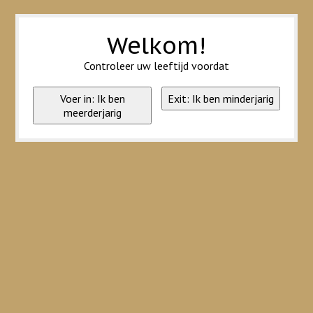
Wij slaan cookies op om onze website te verbeteren. Is dat akkoord?
Ja
Nee
Meer over cookies »
Welkom!
Controleer uw leeftijd voordat