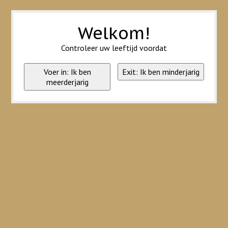
Wij slaan cookies op om onze website te verbeteren. Is dat akkoord?
Ja
Nee
Meer over cookies »
Welkom!
Controleer uw leeftijd voordat