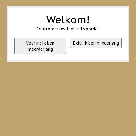
Wij slaan cookies op om onze website te verbeteren. Is dat akkoord?
Ja
Nee
Meer over cookies »
Welkom!
Controleer uw leeftijd voordat