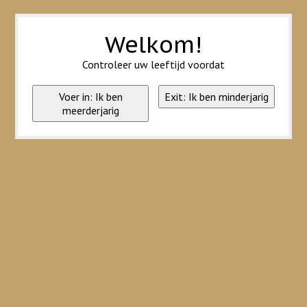
Wij slaan cookies op om onze website te verbeteren. Is dat akkoord?
Ja
Nee
Meer over cookies »
Welkom!
Controleer uw leeftijd voordat