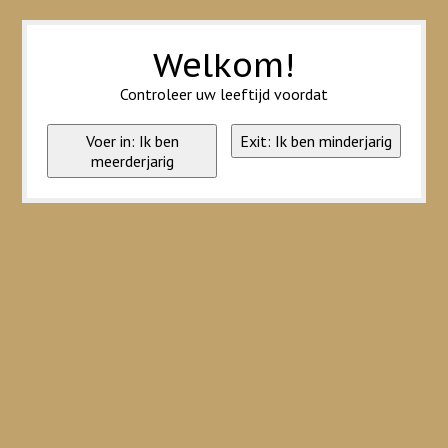
Wij slaan cookies op om onze website te verbeteren. Is dat akkoord?
Ja
Nee
Meer over cookies »
Welkom!
Controleer uw leeftijd voordat