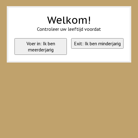
Wij slaan cookies op om onze website te verbeteren. Is dat akkoord?
Ja
Nee
Meer over cookies »
Welkom!
Controleer uw leeftijd voordat