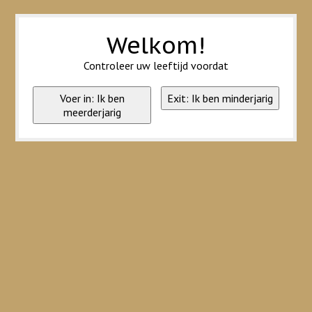
Wij slaan cookies op om onze website te verbeteren. Is dat akkoord?
Ja
Nee
Meer over cookies »
Welkom!
Controleer uw leeftijd voordat