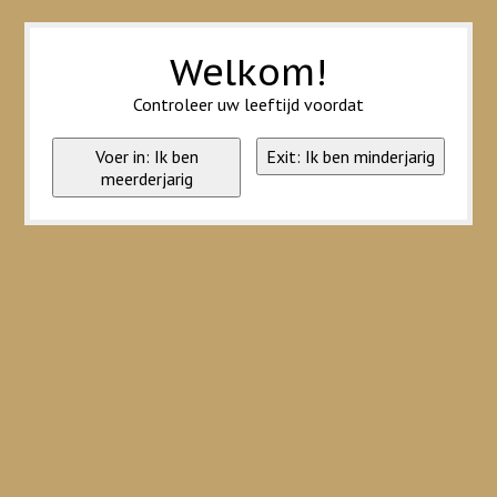
Wij slaan cookies op om onze website te verbeteren. Is dat akkoord?
Ja
Nee
Meer over cookies »
Welkom!
Controleer uw leeftijd voordat