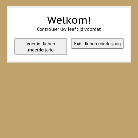
Wij slaan cookies op om onze website te verbeteren. Is dat akkoord?
Ja
Nee
Meer over cookies »
Welkom!
Controleer uw leeftijd voordat