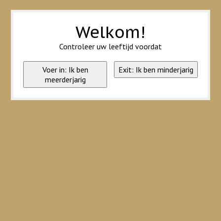
Wij slaan cookies op om onze website te verbeteren. Is dat akkoord?
Ja
Nee
Meer over cookies »
Welkom!
Controleer uw leeftijd voordat