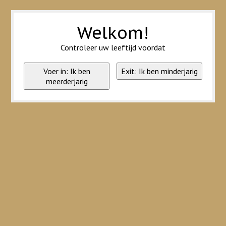
Wij slaan cookies op om onze website te verbeteren. Is dat akkoord?
Ja
Nee
Meer over cookies »
Welkom!
Controleer uw leeftijd voordat