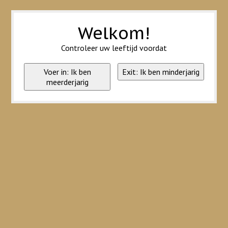
Wij slaan cookies op om onze website te verbeteren. Is dat akkoord?
Ja
Nee
Meer over cookies »
Welkom!
Controleer uw leeftijd voordat