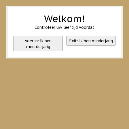
Wij slaan cookies op om onze website te verbeteren. Is dat akkoord?
Ja
Nee
Meer over cookies »
Welkom!
Controleer uw leeftijd voordat