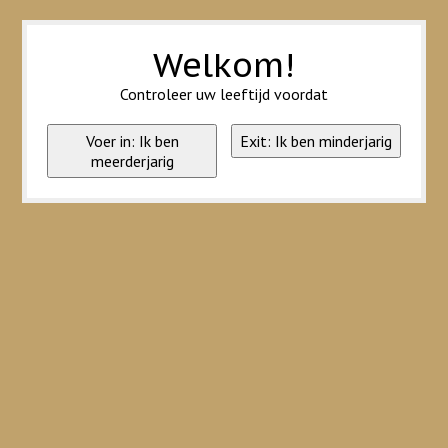
Wij slaan cookies op om onze website te verbeteren. Is dat akkoord?
Ja
Nee
Meer over cookies »
Welkom!
Controleer uw leeftijd voordat