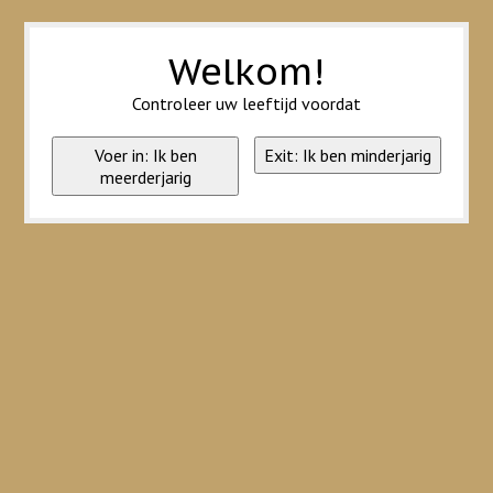
Wij slaan cookies op om onze website te verbeteren. Is dat akkoord?
Ja
Nee
Meer over cookies »
Welkom!
Controleer uw leeftijd voordat