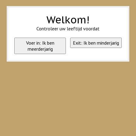
Wij slaan cookies op om onze website te verbeteren. Is dat akkoord?
Ja
Nee
Meer over cookies »
Welkom!
Controleer uw leeftijd voordat