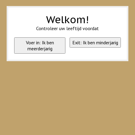
Wij slaan cookies op om onze website te verbeteren. Is dat akkoord?
Ja
Nee
Meer over cookies »
Welkom!
Controleer uw leeftijd voordat