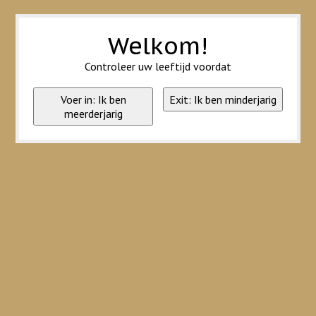
Wij slaan cookies op om onze website te verbeteren. Is dat akkoord?
Ja
Nee
Meer over cookies »
Welkom!
Controleer uw leeftijd voordat