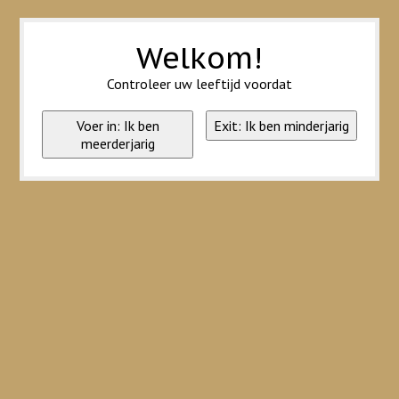
Wij slaan cookies op om onze website te verbeteren. Is dat akkoord?
Ja
Nee
Meer over cookies »
Welkom!
Controleer uw leeftijd voordat