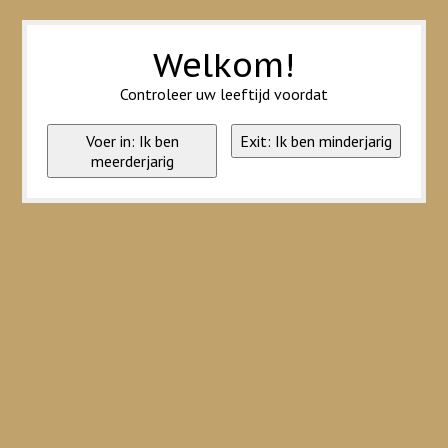
Wij slaan cookies op om onze website te verbeteren. Is dat akkoord?
Ja
Nee
Meer over cookies »
Welkom!
Controleer uw leeftijd voordat