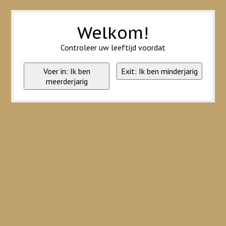
Wij slaan cookies op om onze website te verbeteren. Is dat akkoord?
Ja
Nee
Meer over cookies »
Welkom!
Controleer uw leeftijd voordat