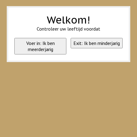
Wij slaan cookies op om onze website te verbeteren. Is dat akkoord?
Ja
Nee
Meer over cookies »
Welkom!
Controleer uw leeftijd voordat