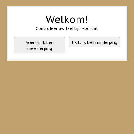
Wij slaan cookies op om onze website te verbeteren. Is dat akkoord?
Ja
Nee
Meer over cookies »
Welkom!
Controleer uw leeftijd voordat