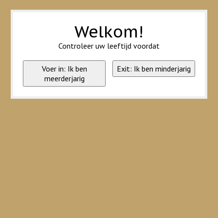
Wij slaan cookies op om onze website te verbeteren. Is dat akkoord?
Ja
Nee
Meer over cookies »
Welkom!
Controleer uw leeftijd voordat