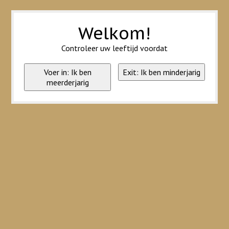
Wij slaan cookies op om onze website te verbeteren. Is dat akkoord?
Ja
Nee
Meer over cookies »
Welkom!
Controleer uw leeftijd voordat