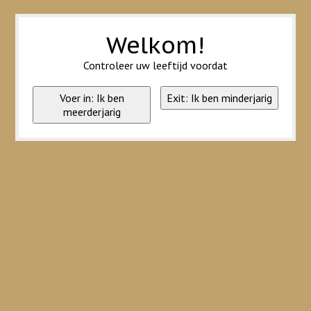
Wij slaan cookies op om onze website te verbeteren. Is dat akkoord?
Ja
Nee
Meer over cookies »
Welkom!
Controleer uw leeftijd voordat