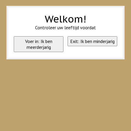
Wij slaan cookies op om onze website te verbeteren. Is dat akkoord?
Ja
Nee
Meer over cookies »
Welkom!
Controleer uw leeftijd voordat