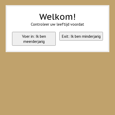
Wij slaan cookies op om onze website te verbeteren. Is dat akkoord?
Ja
Nee
Meer over cookies »
Welkom!
Controleer uw leeftijd voordat