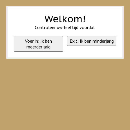
Wij slaan cookies op om onze website te verbeteren. Is dat akkoord?
Ja
Nee
Meer over cookies »
Welkom!
Controleer uw leeftijd voordat