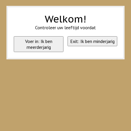
Wij slaan cookies op om onze website te verbeteren. Is dat akkoord?
Ja
Nee
Meer over cookies »
Welkom!
Controleer uw leeftijd voordat