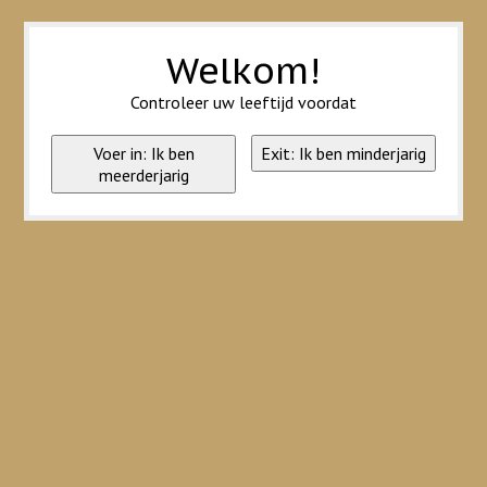
Wij slaan cookies op om onze website te verbeteren. Is dat akkoord?
Ja
Nee
Meer over cookies »
Welkom!
Controleer uw leeftijd voordat