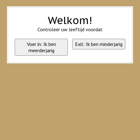
Wij slaan cookies op om onze website te verbeteren. Is dat akkoord?
Ja
Nee
Meer over cookies »
Welkom!
Controleer uw leeftijd voordat