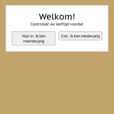
Wij slaan cookies op om onze website te verbeteren. Is dat akkoord?
Ja
Nee
Meer over cookies »
Welkom!
Controleer uw leeftijd voordat