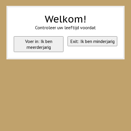
Wij slaan cookies op om onze website te verbeteren. Is dat akkoord?
Ja
Nee
Meer over cookies »
Welkom!
Controleer uw leeftijd voordat