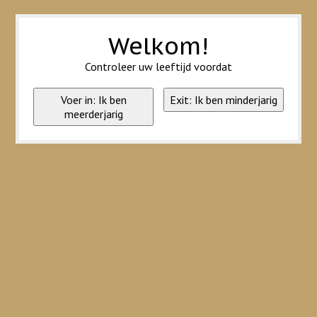
Wij slaan cookies op om onze website te verbeteren. Is dat akkoord?
Ja
Nee
Meer over cookies »
Welkom!
Controleer uw leeftijd voordat