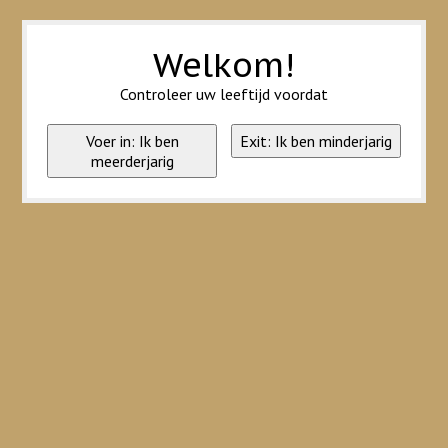
Wij slaan cookies op om onze website te verbeteren. Is dat akkoord?
Ja
Nee
Meer over cookies »
Welkom!
Controleer uw leeftijd voordat