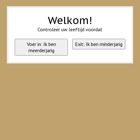
Wij slaan cookies op om onze website te verbeteren. Is dat akkoord?
Ja
Nee
Meer over cookies »
Welkom!
Controleer uw leeftijd voordat