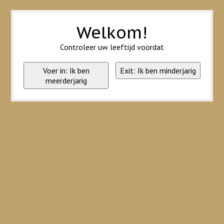
Wij slaan cookies op om onze website te verbeteren. Is dat akkoord?
Ja
Nee
Meer over cookies »
Welkom!
Controleer uw leeftijd voordat