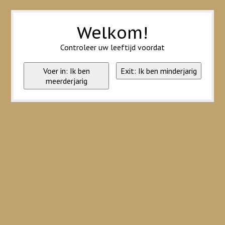
Wij slaan cookies op om onze website te verbeteren. Is dat akkoord?
Ja
Nee
Meer over cookies »
Welkom!
Controleer uw leeftijd voordat