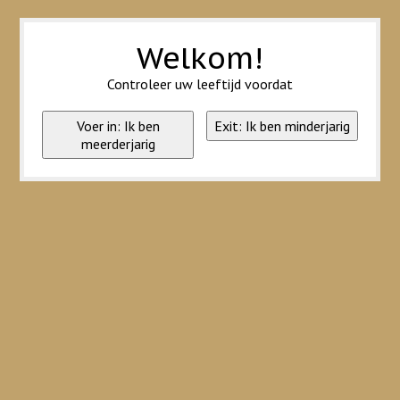
Wij slaan cookies op om onze website te verbeteren. Is dat akkoord?
Ja
Nee
Meer over cookies »
Welkom!
Controleer uw leeftijd voordat