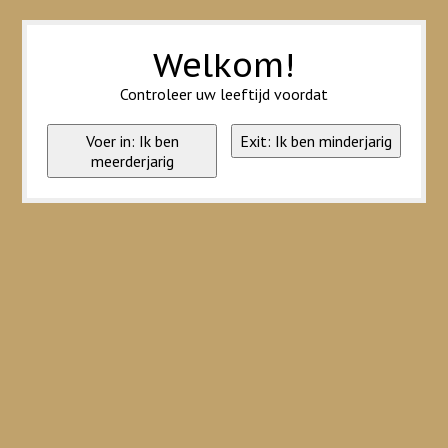
Wij slaan cookies op om onze website te verbeteren. Is dat akkoord?
Ja
Nee
Meer over cookies »
Welkom!
Controleer uw leeftijd voordat