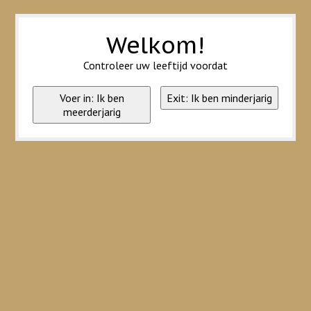
Wij slaan cookies op om onze website te verbeteren. Is dat akkoord?
Ja
Nee
Meer over cookies »
Welkom!
Controleer uw leeftijd voordat