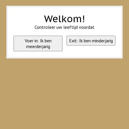
Wij slaan cookies op om onze website te verbeteren. Is dat akkoord?
Ja
Nee
Meer over cookies »
Welkom!
Controleer uw leeftijd voordat