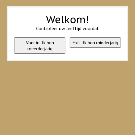
Wij slaan cookies op om onze website te verbeteren. Is dat akkoord?
Ja
Nee
Meer over cookies »
Welkom!
Controleer uw leeftijd voordat